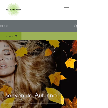
BLOG
Capelli
Tutti i
post
Novità
Prodotti
Salone
Capelli
Benvenuto Autunno