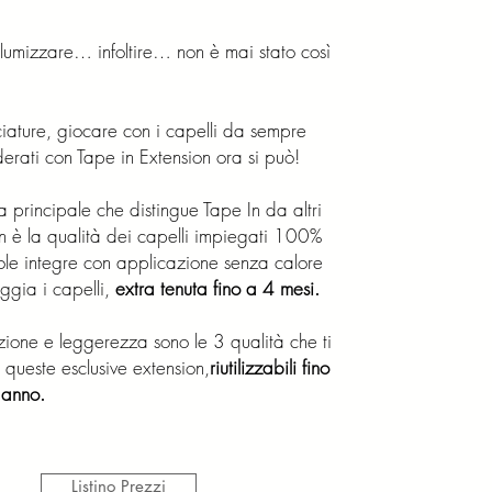
umizzare… infoltire… non è mai stato così
ature, giocare con i capelli da sempre
erati con Tape in Extension ora si può!
ca principale che distingue Tape In da altri
on è la qualità dei capelli impiegati 100%
ole integre con applicazione senza calore
gia i capelli,
extra tenuta fino a 4 mesi.
ezione e leggerezza sono le 3 qualità che ti
queste esclusive extension,
riutilizzabili fino
 anno.
Listino Prezzi