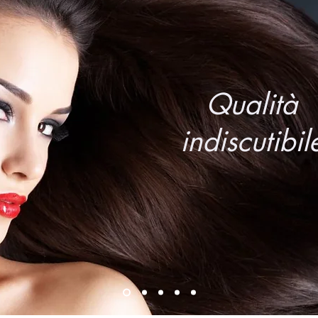
Qualità
i
ndiscutibil