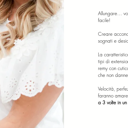
Allungare… vol
facile!
Creare acconci
sognati e desid
La caratteristi
tipi di extensi
remy con cutic
che non danneg
Velocità, perf
faranno amare 
a 3 volte in un