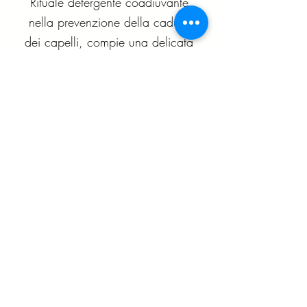
Rituale detergente coadiuvante
nella prevenzione della caduta
dei capelli, compie una delicata
azione igienizzante del cuoio
capelluto lasciando i capelli
corposi e vitali. La sua formula
ricca di sostanze funzionali
promuove il naturale trofismo del
bulbo pilifero garantendo nel
contempo un elevato effetto
sostantivante. L’esclusivo sistema
C.H.A. (Reconstructor and
Protective Factor) fortifica le
strutture deboli e prive di tono.