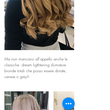
Ma non mancano all'appello anche le 
classiche  dream ligthtening sfumature 
bionde totali che posso essere dorate, 
cenere o grey!! 