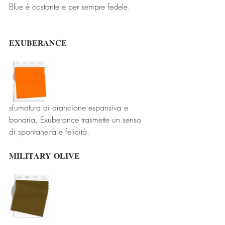
Blue è costante e per sempre fedele.
𝐄𝐗𝐔𝐁𝐄𝐑𝐀𝐍𝐂𝐄
sfumatura di arancione espansiva e 
bonaria, Exuberance trasmette un senso 
di spontaneità e felicità.
𝐌𝐈𝐋𝐈𝐓𝐀𝐑𝐘 𝐎𝐋𝐈𝐕𝐄