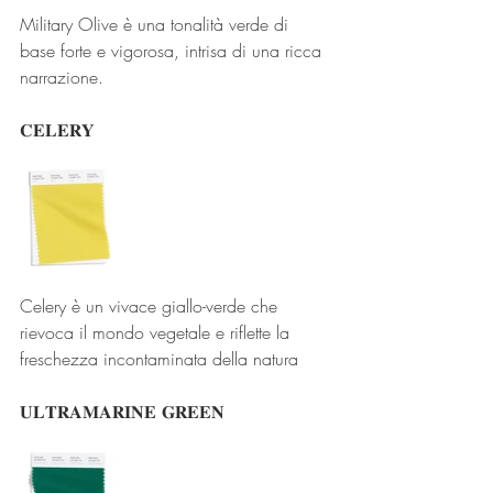
Military Olive è una tonalità verde di 
base forte e vigorosa, intrisa di una ricca 
narrazione.
𝐂𝐄𝐋𝐄𝐑𝐘
Celery è un vivace giallo-verde che 
rievoca il mondo vegetale e riflette la 
freschezza incontaminata della natura
𝐔𝐋𝐓𝐑𝐀𝐌𝐀𝐑𝐈𝐍𝐄 𝐆𝐑𝐄𝐄𝐍