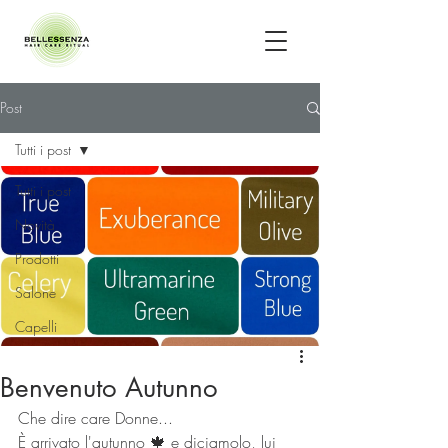
Post
Tutti i post
Tutti i post
Novità
Prodotti
Salone
Capelli
Benvenuto Autunno
Che dire care Donne...
È arrivato l'autunno 🍁 e diciamolo, lui 