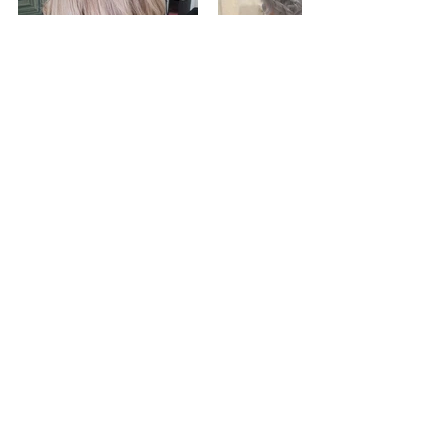
Dopo anni ritorna il face framing: due 
sfumature sulla zona della riga, a ridosso 
della fronte, che vanno a dare luce al 
viso della cliente e posso essere leggere 
oppure più accentuate, solitamente 
bionde ma possono variare da un colore 
più caldo o più freddo o perché no 
anche ramate!!