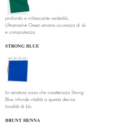
profondo e rinfrescante verde-blu, 
Ultramarine Green emana sicurezza di sé 
e compostezza.
𝐒𝐓𝐑𝐎𝐍𝐆 𝐁𝐋𝐔𝐄
la venatura rossa che caratterizza Strong 
Blue infonde vitalità a questa decisa 
tonalità di blu
𝐁𝐑𝐔𝐍𝐓 𝐇𝐄𝐍𝐍𝐀