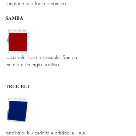
sprigiona una forza dinamica.
𝐒𝐀𝐌𝐁𝐀
rosso voluttuoso e sensuale, Samba 
emana un’energia positiva.
𝐓𝐑𝐔𝐄 𝐁𝐋𝐔
tonalità di blu definita e affidabile, True 