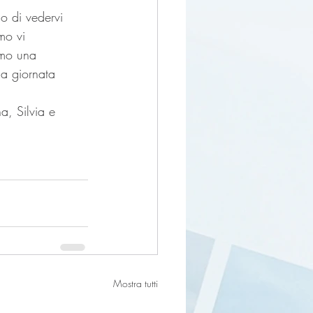
o di vedervi 
imo vi 
mo una 
da giornata
Mostra tutti