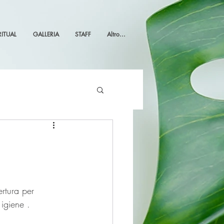
RITUAL
GALLERIA
STAFF
Altro...
igiene .  