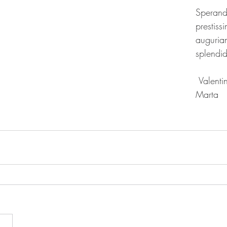
Sperand
prestiss
auguria
splendi
 Valentina, Silvia e 
Marta