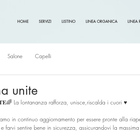
HOME
SERVIZI
LISTINO
LINEA ORGANICA
LINEA 
Salone
Capelli
ma unite
𝐍𝐈𝐓𝐄🌈 La lontananza rafforza, unisce,riscalda i cuori ♥️ 
e e farvi sentire bene in sicurezza, assicurandovi la massima 