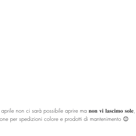
ile non ci sarà possibile aprire ma 𝐧𝐨𝐧 𝐯𝐢 𝐥𝐚𝐬𝐜𝐢𝐦𝐨 𝐬𝐨𝐥
ne per spedizioni colore e prodotti di mantenimento 😊  