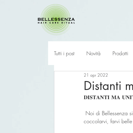
Tutti i post
Novità
Prodotti
21 apr 2022
Distanti 
𝐃𝐈𝐒𝐓𝐀𝐍𝐓𝐈 𝐌𝐀 𝐔
 Noi di Bellessenza siamo in continuo aggiornamento per essere pronte alla riapertura per 
coccolarvi, farvi bell