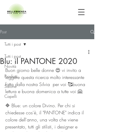
Post
Tutti i post
Tutti i post
Blu: il PANTONE 2020
Novità
Buon giorno belle donne 😍 vi invito a 
Prodotti
leggere questa ricerca molto interessante 
fatta dalla nostra Silvia  per voi 🥰buona 
Salone
lettura e buona domenica a tutte voi 🤗
Capelli
🔷 Blue: un colore Divino. Per chi si 
chiedesse cos'è, il "PANTONE" indica il 
colore dell'anno, una volta che viene 
presentato, tutti gli stilisti, i designer e 