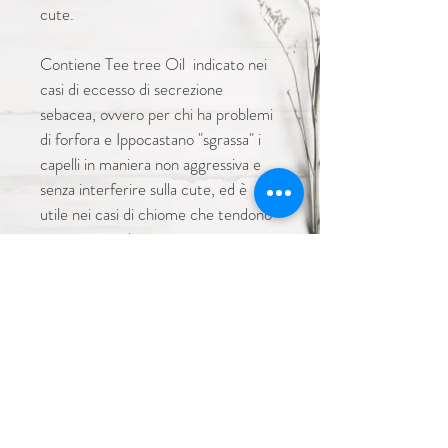
cute.
Contiene Tee tree Oil  indicato nei 
casi di eccesso di secrezione 
sebacea, ovvero per chi ha problemi 
di forfora e Ippocastano "sgrassa" i 
capelli in maniera non aggressiva e 
senza interferire sulla cute, ed è 
utile nei casi di chiome che tendono 
a sporcarsi velocemente.
INFORMAZIONI SUL
PRODOTTO
250 ml
MODI D'USO