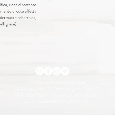
fica, ricca di sostanze
DULCIS PEEL OIL, G
tamento di cute affetta
POLYQUATERNIUM- 7
ACID, BENZYL ALCO
, dermatite seborroica,
METHYLCHLOROISOT
lli grassi).
PARFUM.
MADE IN ITALY
Bellessenza di Marcato Valentina
Via Aureliana, 60 - 35036 Montegrotto Terme PD
P.I. 04380900284 -
Privacy policy
|
Cookie policy
Codice Fiscale MRCVNT83C56A001S