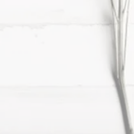
LYCOL DISTEARATE, 
, TETRASODIUM EDTA, CITRIC 
HOL, METHYLISOTHIAZOLINONE, 
HIAZOLINONE, LIMONENE, 