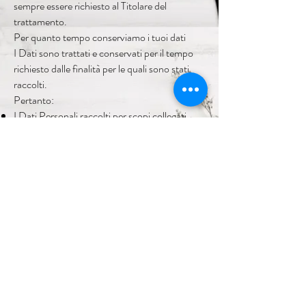
sempre essere richiesto al Titolare del
trattamento.
Per quanto tempo conserviamo i tuoi dati
I Dati sono trattati e conservati per il tempo
richiesto dalle finalità per le quali sono stati
raccolti.
Pertanto:
I Dati Personali raccolti per scopi collegati
all’esecuzione di un contratto tra il Titolare e
l’Utente saranno trattenuti sino a quando sia
completata l’esecuzione di tale contratto.
I Dati Personali raccolti per finalità
riconducibili all’interesse legittimo del Titolare
saranno trattenuti sino al soddisfacimento di
tale interesse. L’Utente può ottenere ulteriori
informazioni in merito all’interesse legittimo
perseguito dal Titolare nelle relative sezioni di
questo documento o contattando il Titolare.
Quali diritti hai sui tuoi dati